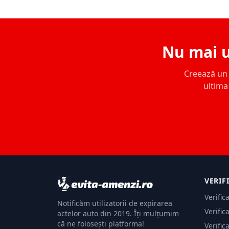
Nu mai u
Creează un c
ultima 
VERIF
Verific
Notificăm utilizatorii de expirarea
Verific
actelor auto din 2019. Îți mulțumim
că ne folosești platforma!
Verific