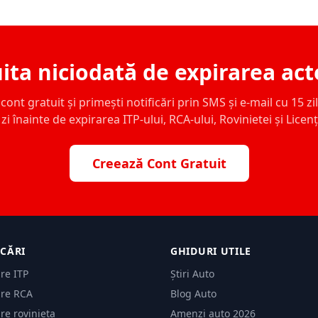
ita niciodată de expirarea act
ont gratuit și primești notificări prin SMS și e-mail cu 15 zile,
zi înainte de expirarea ITP-ului, RCA-ului, Rovinietei și Licen
Creează Cont Gratuit
ICĂRI
GHIDURI UTILE
are ITP
Știri Auto
are RCA
Blog Auto
are rovinieta
Amenzi auto 2026