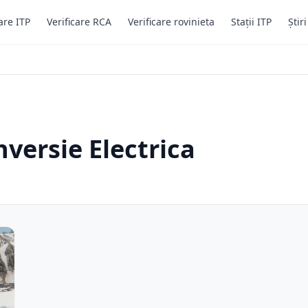
are ITP
Verificare RCA
Verificare rovinieta
Stații ITP
Știr
nversie Electrica