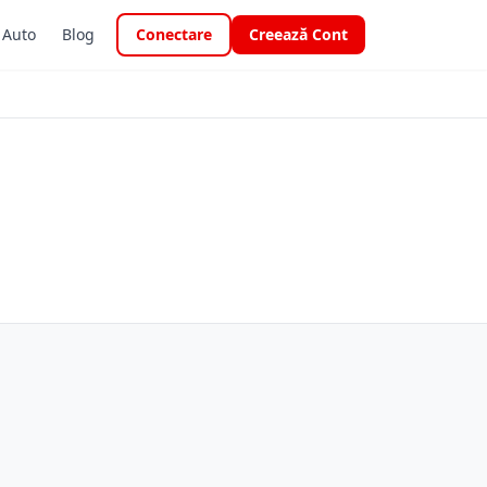
i Auto
Blog
Conectare
Creează Cont