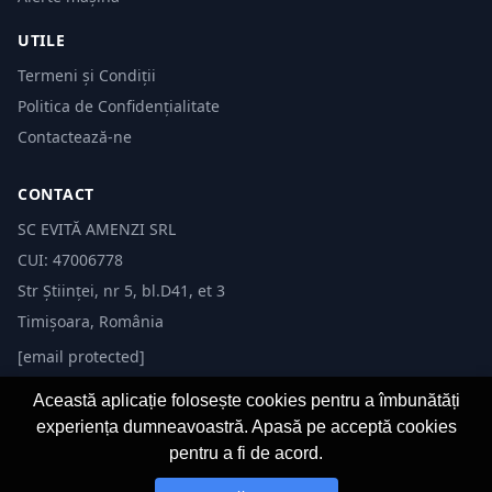
UTILE
Termeni și Condiții
Politica de Confidențialitate
Contactează-ne
CONTACT
SC EVITĂ AMENZI SRL
CUI: 47006778
Str Științei, nr 5, bl.D41, et 3
Timișoara, România
[email protected]
Această aplicație folosește cookies pentru a îmbunătăți
experiența dumneavoastră. Apasă pe acceptă cookies
pentru a fi de acord.
© 2026 Evită Amenzi. Toate drepturile rezervate. Dezvoltat de
Fast-IT.ro