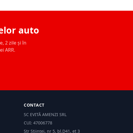
elor auto
 2 zile și în
ței ARR.
CONTACT
SC EVITĂ AMENZI SRL
CUI: 47006778
Str Științei, nr 5, bl.D41, et 3