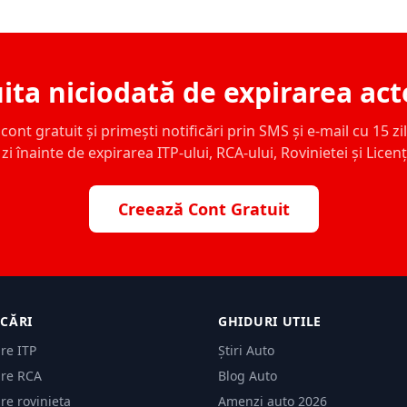
ita niciodată de expirarea act
ont gratuit și primești notificări prin SMS și e-mail cu 15 zile,
zi înainte de expirarea ITP-ului, RCA-ului, Rovinietei și Licen
Creează Cont Gratuit
ICĂRI
GHIDURI UTILE
are ITP
Știri Auto
are RCA
Blog Auto
are rovinieta
Amenzi auto 2026