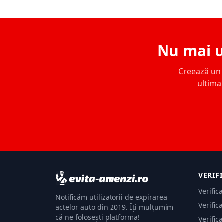
Nu mai u
Creează un c
ultima 
VERIF
Verific
Notificăm utilizatorii de expirarea
Verific
actelor auto din 2019. Îți mulțumim
că ne folosești platforma!
Verific