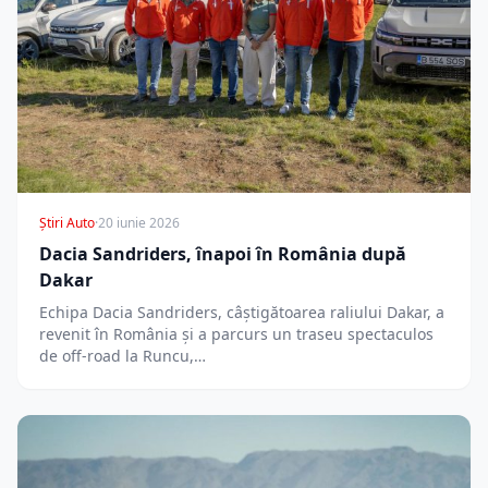
Știri Auto
·
20 iunie 2026
Dacia Sandriders, înapoi în România după
Dakar
Echipa Dacia Sandriders, câștigătoarea raliului Dakar, a
revenit în România și a parcurs un traseu spectaculos
de off-road la Runcu,…