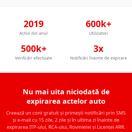
2019
600k+
Activi din anul
Utilizatori
500k+
3x
Verificări efectuate
Notificări înainte de expirare
Nu mai uita niciodată de
expirarea actelor auto
Creează un cont gratuit și primești notificări prin SMS
și e-mail cu 15 zile, 2 zile și în ultima zi înainte de
expirarea ITP-ului, RCA-ului, Rovinietei și Licenței ARR.