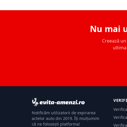
Nu mai u
Creează un c
ultima 
VERIF
Verific
Notificăm utilizatorii de expirarea
Verific
actelor auto din 2019. Îți mulțumim
că ne folosești platforma!
Verific