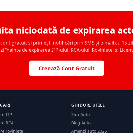
ita niciodată de expirarea act
ont gratuit și primești notificări prin SMS și e-mail cu 15 zile,
zi înainte de expirarea ITP-ului, RCA-ului, Rovinietei și Licen
Creează Cont Gratuit
ICĂRI
GHIDURI UTILE
are ITP
Știri Auto
are RCA
Blog Auto
are rovinieta
Amenzi auto 2026