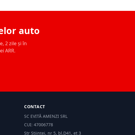
elor auto
 2 zile și în
ței ARR.
CONTACT
SC EVITĂ AMENZI SRL
CUI: 47006778
Str Științei, nr 5, bl.D41, et 3