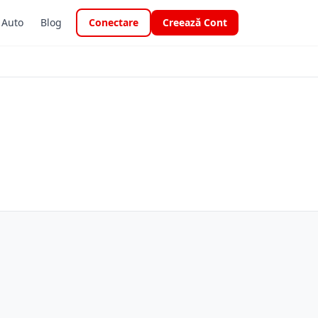
i Auto
Blog
Conectare
Creează Cont