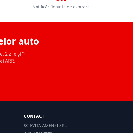
Notificări înainte de expirare
elor auto
 2 zile și în
ței ARR.
CONTACT
SC EVITĂ AMENZI SRL