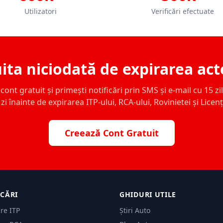
Utilizatori
Verificări efectuate
ita niciodată de expirarea act
ont gratuit și primești notificări prin SMS și e-mail cu 15 zile,
zi înainte de expirarea ITP-ului, RCA-ului, Rovinietei și Licen
Creează Cont Gratuit
ICĂRI
GHIDURI UTILE
are ITP
Știri Auto