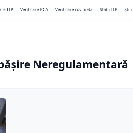
are ITP
Verificare RCA
Verificare rovinieta
Stații ITP
Știr
epășire Neregulamentară