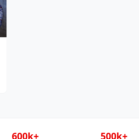
600k+
500k+