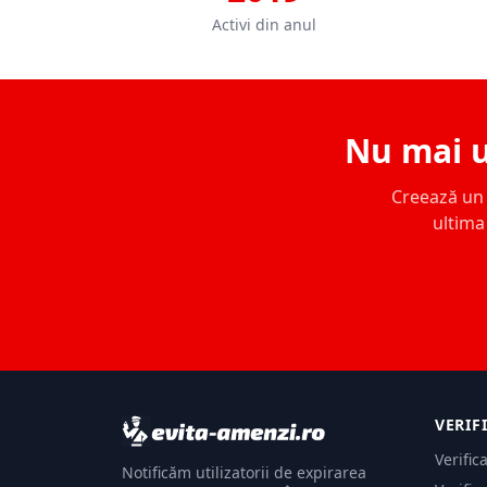
Activi din anul
Nu mai u
Creează un c
ultima 
VERIF
Verific
Notificăm utilizatorii de expirarea