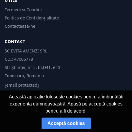
UTILE
Termeni și Condiții
Politica de Confidențialitate
Contactează-ne
CONTACT
SC EVITĂ AMENZI SRL
CUI: 47006778
Str Științei, nr 5, bl.D41, et 3
Timișoara, România
[email protected]
Această aplicație folosește cookies pentru a îmbunătăți
experiența dumneavoastră. Apasă pe acceptă cookies
pentru a fi de acord.
© 2026 Evită Amenzi. Toate drepturile rezervate. Dezvoltat de
Fast-IT.ro
Acceptă cookies