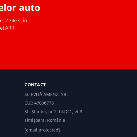
elor auto
 2 zile și în
ței ARR.
CONTACT
SC EVITĂ AMENZI SRL
CUI: 47006778
Str Științei, nr 5, bl.D41, et 3
Timișoara, România
[email protected]