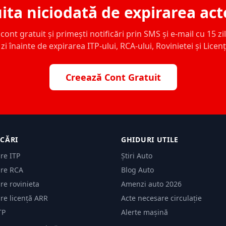
ita niciodată de expirarea act
ont gratuit și primești notificări prin SMS și e-mail cu 15 zile,
zi înainte de expirarea ITP-ului, RCA-ului, Rovinietei și Licen
Creează Cont Gratuit
ICĂRI
GHIDURI UTILE
are ITP
Știri Auto
are RCA
Blog Auto
are rovinieta
Amenzi auto 2026
are licență ARR
Acte necesare circulație
TP
Alerte mașină