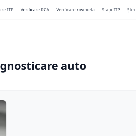
are ITP
Verificare RCA
Verificare rovinieta
Stații ITP
Știr
agnosticare auto