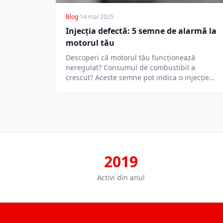
Blog
·
14 mai 2025
Injecția defectă: 5 semne de alarmă la
motorul tău
Descoperi că motorul tău funcționează
neregulat? Consumul de combustibil a
crescut? Aceste semne pot indica o injecție
defectă, problema care…
2019
Activi din anul