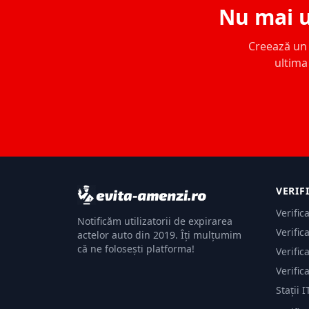
Nu mai u
Creează un c
ultima 
VERIF
Verific
Notificăm utilizatorii de expirarea
Verific
actelor auto din 2019. Îți mulțumim
că ne folosești platforma!
Verific
Verific
Stații I