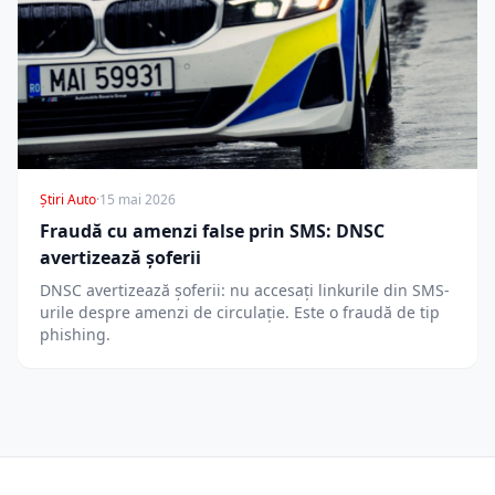
Știri Auto
·
15 mai 2026
Fraudă cu amenzi false prin SMS: DNSC
avertizează șoferii
DNSC avertizează șoferii: nu accesați linkurile din SMS-
urile despre amenzi de circulație. Este o fraudă de tip
phishing.