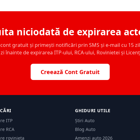
ita niciodată de expirarea act
ont gratuit și primești notificări prin SMS și e-mail cu 15 zile,
zi înainte de expirarea ITP-ului, RCA-ului, Rovinietei și Licen
Creează Cont Gratuit
ICĂRI
GHIDURI UTILE
are ITP
Știri Auto
are RCA
Blog Auto
are rovinieta
Amenzi auto 2026