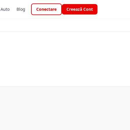
i Auto
Blog
Conectare
Creează Cont