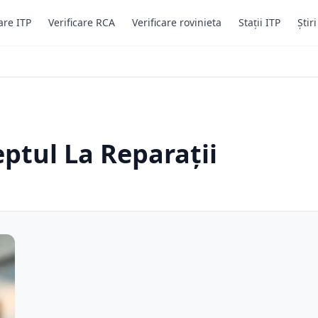
are ITP
Verificare RCA
Verificare rovinieta
Stații ITP
Știr
eptul La Reparații