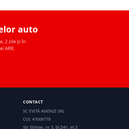
elor auto
 2 zile și în
ței ARR.
CONTACT
SC EVITĂ AMENZI SRL
CUI: 47006778
Str Științei, nr 5, bl.D41, et 3