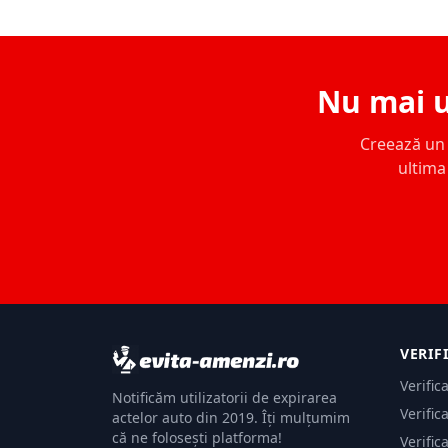
Nu mai u
Creează un c
ultima 
VERIF
Verific
Notificăm utilizatorii de expirarea
Verific
actelor auto din 2019. Îți mulțumim
că ne folosești platforma!
Verific