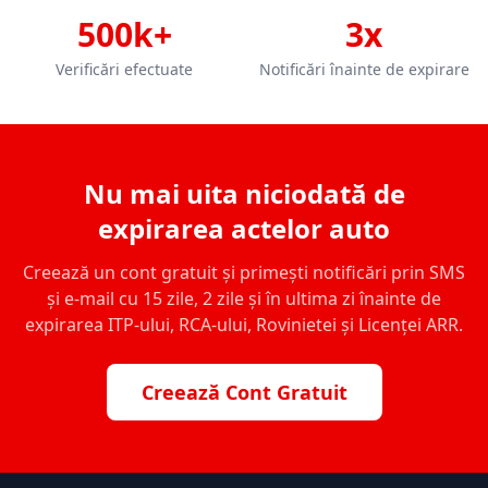
500k+
3x
Verificări efectuate
Notificări înainte de expirare
Nu mai uita niciodată de
expirarea actelor auto
Creează un cont gratuit și primești notificări prin SMS
și e-mail cu 15 zile, 2 zile și în ultima zi înainte de
expirarea ITP-ului, RCA-ului, Rovinietei și Licenței ARR.
Creează Cont Gratuit