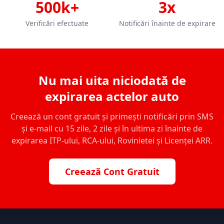
500k+
3x
Verificări efectuate
Notificări înainte de expirare
Nu mai uita niciodată de
expirarea actelor auto
Creează un cont gratuit și primești notificări prin SMS
și e-mail cu 15 zile, 2 zile și în ultima zi înainte de
expirarea ITP-ului, RCA-ului, Rovinietei și Licenței ARR.
Creează Cont Gratuit