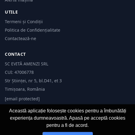
UTILE
Termeni și Condiții
Politica de Confidențialitate
Contactează-ne
CONTACT
SC EVITĂ AMENZI SRL
CUI: 47006778
Str Științei, nr 5, bl.D41, et 3
Timișoara, România
[email protected]
Această aplicație folosește cookies pentru a îmbunătăți
experiența dumneavoastră. Apasă pe acceptă cookies
pentru a fi de acord.
© 2026 Evită Amenzi. Toate drepturile rezervate. Dezvoltat de
Fast-IT.ro