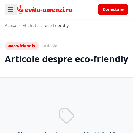
Conectare
Acasă
/
Etichete
/
eco-friendly
#eco-friendly
0 articole
Articole despre eco-friendly