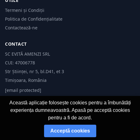
UTILE
Termeni și Condiții
Politica de Confidențialitate
Contactează-ne
CONTACT
SC EVITĂ AMENZI SRL
CUI: 47006778
Str Științei, nr 5, bl.D41, et 3
Timișoara, România
[email protected]
Această aplicație folosește cookies pentru a îmbunătăți
experiența dumneavoastră. Apasă pe acceptă cookies
pentru a fi de acord.
© 2026 Evită Amenzi. Toate drepturile rezervate. Dezvoltat de
Fast-IT.ro
Acceptă cookies