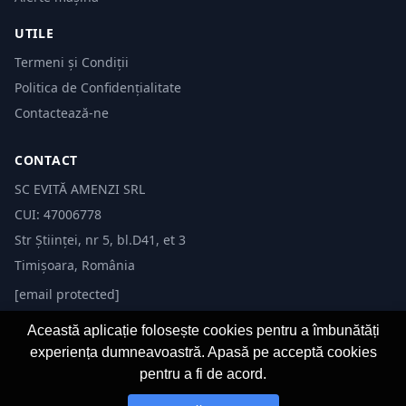
UTILE
Termeni și Condiții
Politica de Confidențialitate
Contactează-ne
CONTACT
SC EVITĂ AMENZI SRL
CUI: 47006778
Str Științei, nr 5, bl.D41, et 3
Timișoara, România
[email protected]
Această aplicație folosește cookies pentru a îmbunătăți
experiența dumneavoastră. Apasă pe acceptă cookies
pentru a fi de acord.
© 2026 Evită Amenzi. Toate drepturile rezervate. Dezvoltat de
Fast-IT.ro