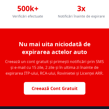
500k+
3x
Verificări efectuate
Notificări înainte de expirare
Nu mai uita niciodată de
expirarea actelor auto
Creează un cont gratuit și primești notificări prin SMS
și e-mail cu 15 zile, 2 zile și în ultima zi înainte de
expirarea ITP-ului, RCA-ului, Rovinietei și Licenței ARR.
Creează Cont Gratuit