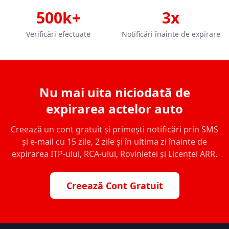
500k+
3x
Verificări efectuate
Notificări înainte de expirare
Nu mai uita niciodată de
expirarea actelor auto
Creează un cont gratuit și primești notificări prin SMS
și e-mail cu 15 zile, 2 zile și în ultima zi înainte de
expirarea ITP-ului, RCA-ului, Rovinietei și Licenței ARR.
Creează Cont Gratuit