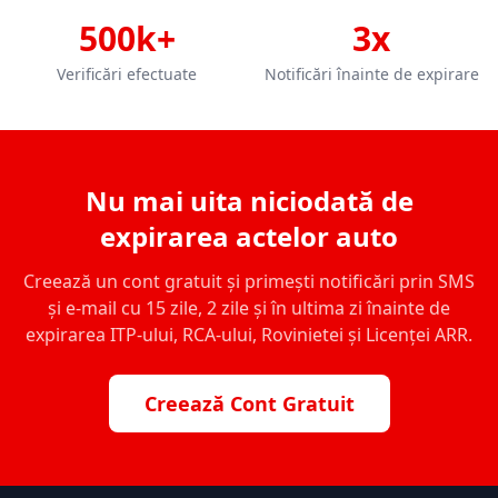
500k+
3x
Verificări efectuate
Notificări înainte de expirare
Nu mai uita niciodată de
expirarea actelor auto
Creează un cont gratuit și primești notificări prin SMS
și e-mail cu 15 zile, 2 zile și în ultima zi înainte de
expirarea ITP-ului, RCA-ului, Rovinietei și Licenței ARR.
Creează Cont Gratuit