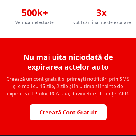
500k+
3x
Verificări efectuate
Notificări înainte de expirare
Nu mai uita niciodată de
expirarea actelor auto
Creează un cont gratuit și primești notificări prin SMS
și e-mail cu 15 zile, 2 zile și în ultima zi înainte de
expirarea ITP-ului, RCA-ului, Rovinietei și Licenței ARR.
Creează Cont Gratuit