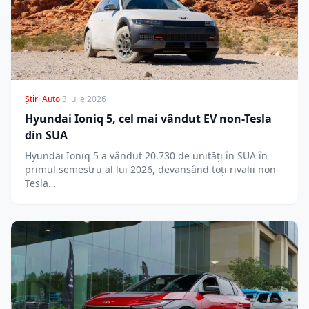
Știri Auto
·
3 iulie 2026
Hyundai Ioniq 5, cel mai vândut EV non-Tesla
din SUA
Hyundai Ioniq 5 a vândut 20.730 de unități în SUA în
primul semestru al lui 2026, devansând toți rivalii non-
Tesla…