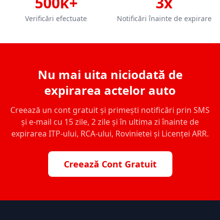
500k+
3x
Verificări efectuate
Notificări înainte de expirare
Nu mai uita niciodată de
expirarea actelor auto
Creează un cont gratuit și primești notificări prin SMS
și e-mail cu 15 zile, 2 zile și în ultima zi înainte de
expirarea ITP-ului, RCA-ului, Rovinietei și Licenței ARR.
Creează Cont Gratuit