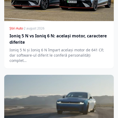
Știri Auto
·
2 august 2026
Ioniq 5 N vs Ioniq 6 N: același motor, caractere
diferite
Ioniq 5 N și Ioniq 6 N împart același motor de 641 CP,
dar software-ul diferit le conferă personalități
complet…