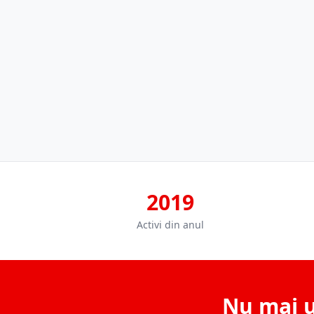
2019
Activi din anul
Nu mai u