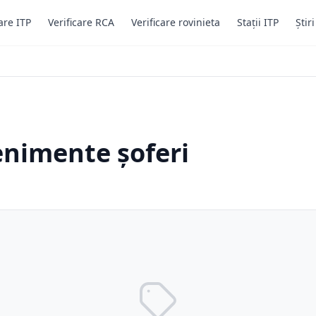
are ITP
Verificare RCA
Verificare rovinieta
Stații ITP
Știr
enimente șoferi