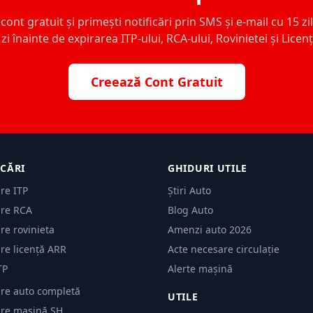
ont gratuit și primești notificări prin SMS și e-mail cu 15 zile,
zi înainte de expirarea ITP-ului, RCA-ului, Rovinietei și Licen
Creează Cont Gratuit
ICĂRI
GHIDURI UTILE
are ITP
Știri Auto
are RCA
Blog Auto
are rovinieta
Amenzi auto 2026
are licență ARR
Acte necesare circulație
TP
Alerte mașină
are auto completă
UTILE
care mașină SH