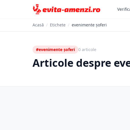
Verific
Acasă
/
Etichete
/
evenimente șoferi
#evenimente șoferi
0 articole
Articole despre ev