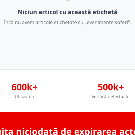
Niciun articol cu această etichetă
Încă nu avem articole etichetate cu „evenimente șoferi".
600k+
500k+
Utilizatori
Verificări efectuate
ita niciodată de expirarea act