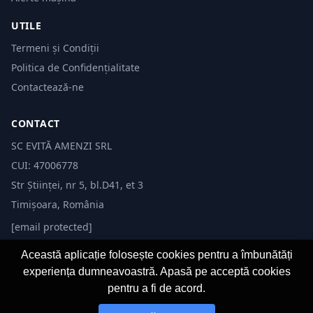
UTILE
Termeni și Condiții
Politica de Confidențialitate
Contactează-ne
CONTACT
SC EVITĂ AMENZI SRL
CUI: 47006778
Str Științei, nr 5, bl.D41, et 3
Timișoara, România
[email protected]
Această aplicație folosește cookies pentru a îmbunătăți
experiența dumneavoastră. Apasă pe acceptă cookies
pentru a fi de acord.
© 2026 Evită Amenzi. Toate drepturile rezervate. Dezvoltat de
Fast-IT.ro