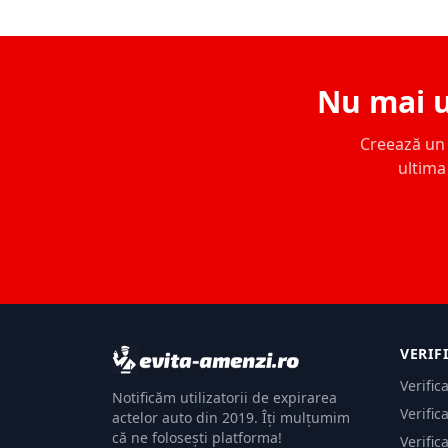
Nu mai u
Creează un c
ultima 
VERIF
Verific
Notificăm utilizatorii de expirarea
Verific
actelor auto din 2019. Îți mulțumim
că ne folosești platforma!
Verific