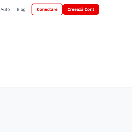
i Auto
Blog
Conectare
Creează Cont