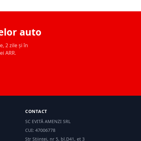
elor auto
 2 zile și în
ței ARR.
CONTACT
SC EVITĂ AMENZI SRL
CUI: 47006778
Str Științei, nr 5, bl.D41, et 3