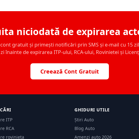
ita niciodată de expirarea act
ont gratuit și primești notificări prin SMS și e-mail cu 15 zile,
zi înainte de expirarea ITP-ului, RCA-ului, Rovinietei și Licen
Creează Cont Gratuit
ICĂRI
GHIDURI UTILE
are ITP
Știri Auto
are RCA
Blog Auto
are rovinieta
Amenzi auto 2026