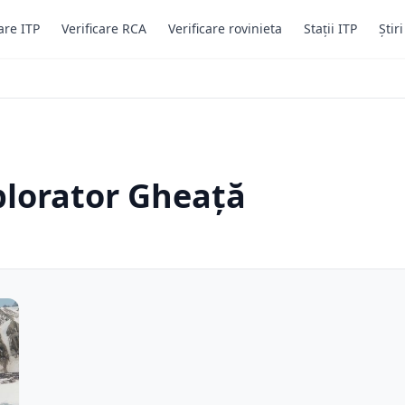
are ITP
Verificare RCA
Verificare rovinieta
Stații ITP
Știr
plorator Gheață