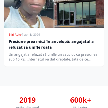
Știri Auto
·
7 aprilie 2026
Presiune prea mică în anvelopă: angajatul a
refuzat să umfle roata
Un angajat a refuzat să umfle un cauciuc cu presiunea
sub 10 PSI. Internetul i-a dat dreptate. Iată de ce…
2019
600k+
Activi din anul
Utilizatori