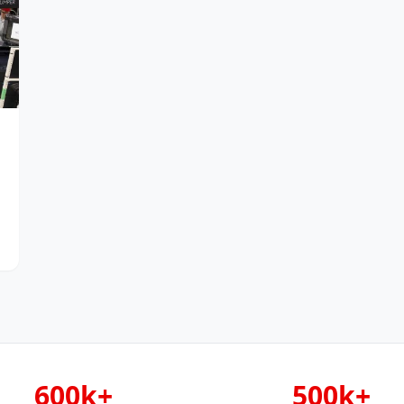
600k+
500k+