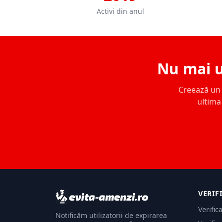
Activi din anul
Nu mai u
Creează un c
ultima 
VERIF
Verific
Notificăm utilizatorii de expirarea