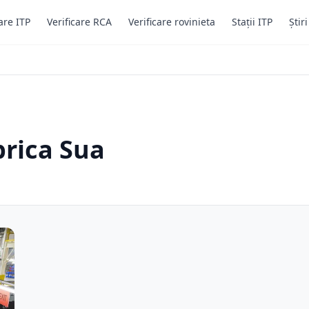
are ITP
Verificare RCA
Verificare rovinieta
Stații ITP
Știr
brica Sua