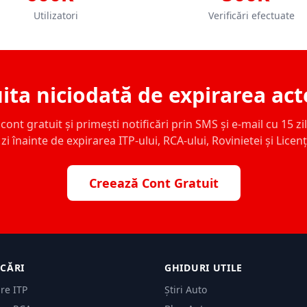
Utilizatori
Verificări efectuate
ita niciodată de expirarea act
ont gratuit și primești notificări prin SMS și e-mail cu 15 zile,
zi înainte de expirarea ITP-ului, RCA-ului, Rovinietei și Licen
Creează Cont Gratuit
ICĂRI
GHIDURI UTILE
are ITP
Știri Auto