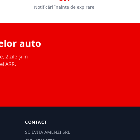
Notificări înainte de expirare
elor auto
 2 zile și în
ței ARR.
CONTACT
SC EVITĂ AMENZI SRL