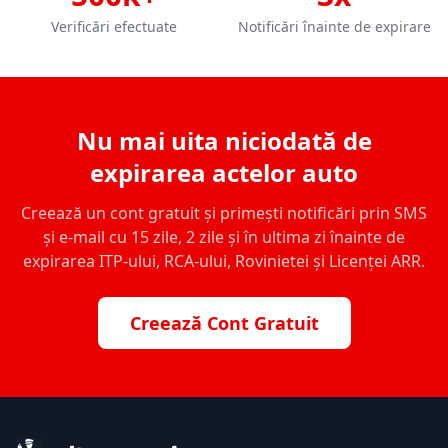
Verificări efectuate
Notificări înainte de expirare
Nu mai uita niciodată de
expirarea actelor auto
Creează un cont gratuit și primești notificări prin SMS
și e-mail cu 15 zile, 2 zile și în ultima zi înainte de
expirarea ITP-ului, RCA-ului, Rovinietei și Licenței ARR.
Creează Cont Gratuit