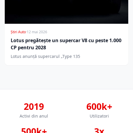
Știri Auto
·
12 mai 2026
Lotus pregătește un supercar V8 cu peste 1.000
CP pentru 2028
Lotus anunță supercarul „Type 135
2019
600k+
Activi din anul
Utilizatori
500k+
3x