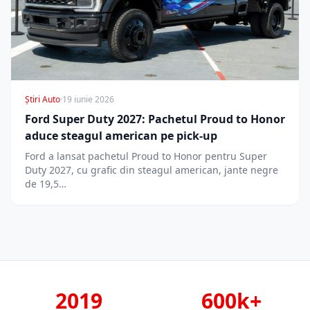
Știri Auto
·
19 iunie 2026
Ford Super Duty 2027: Pachetul Proud to Honor
aduce steagul american pe pick-up
Ford a lansat pachetul Proud to Honor pentru Super
Duty 2027, cu grafic din steagul american, jante negre
de 19,5…
2019
600k+