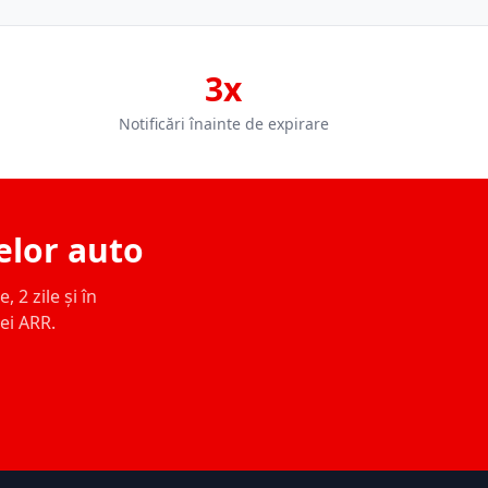
3x
Notificări înainte de expirare
elor auto
 2 zile și în
ței ARR.