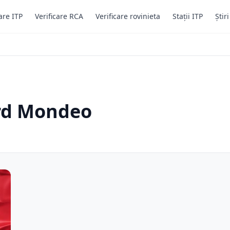
are ITP
Verificare RCA
Verificare rovinieta
Stații ITP
Știr
ord Mondeo