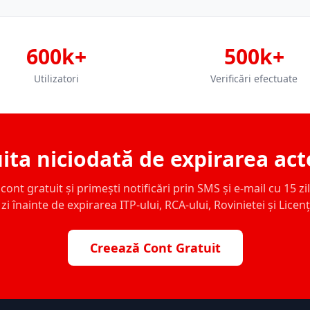
600k+
500k+
Utilizatori
Verificări efectuate
ita niciodată de expirarea act
ont gratuit și primești notificări prin SMS și e-mail cu 15 zile,
zi înainte de expirarea ITP-ului, RCA-ului, Rovinietei și Licen
Creează Cont Gratuit