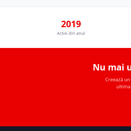
2019
Activi din anul
Nu mai u
Creează un c
ultima 