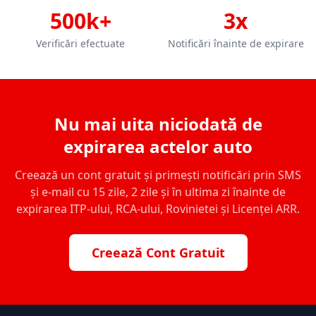
500k+
3x
Verificări efectuate
Notificări înainte de expirare
Nu mai uita niciodată de
expirarea actelor auto
Creează un cont gratuit și primești notificări prin SMS
și e-mail cu 15 zile, 2 zile și în ultima zi înainte de
expirarea ITP-ului, RCA-ului, Rovinietei și Licenței ARR.
Creează Cont Gratuit