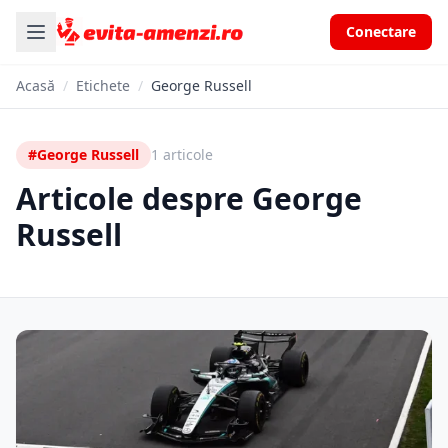
Conectare
Acasă
/
Etichete
/
George Russell
#George Russell
1 articole
Articole despre George
Russell