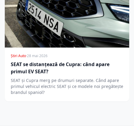
Știri Auto
·
28 mai 2026
SEAT se distanțează de Cupra: când apare
primul EV SEAT?
SEAT și Cupra merg pe drumuri separate. Când apare
primul vehicul electric SEAT și ce modele noi pregătește
brandul spaniol?