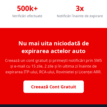
500k+
3x
Verificări efectuate
Notificări înainte de expirare
Nu mai uita niciodată de
expirarea actelor auto
Creează un cont gratuit și primești notificări prin SMS
și e-mail cu 15 zile, 2 zile și în ultima zi înainte de
expirarea ITP-ului, RCA-ului, Rovinietei și Licenței ARR.
Creează Cont Gratuit