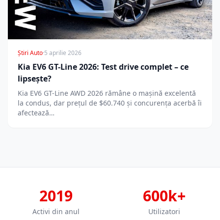
Știri Auto
·
5 aprilie 2026
Kia EV6 GT-Line 2026: Test drive complet – ce
lipsește?
Kia EV6 GT-Line AWD 2026 rămâne o mașină excelentă
la condus, dar prețul de $60.740 și concurența acerbă îi
afectează…
2019
600k+
Activi din anul
Utilizatori