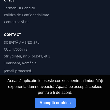
UTILE
Termeni și Condiții
Politica de Confidențialitate
Contactează-ne
CONTACT
SC EVITĂ AMENZI SRL
CUI: 47006778
Str Științei, nr 5, bl.D41, et 3
Timișoara, România
[email protected]
Această aplicație folosește cookies pentru a îmbunătăți
experiența dumneavoastră. Apasă pe acceptă cookies
pentru a fi de acord.
© 2026 Evită Amenzi. Toate drepturile rezervate. Dezvoltat de
Fast-IT.ro
Acceptă cookies