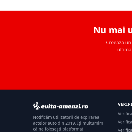
Nu mai u
Creează un c
ultima 
VERIF
Verific
Notificăm utilizatorii de expirarea
Verific
actelor auto din 2019. Îți mulțumim
că ne folosești platforma!
Verific