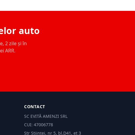
elor auto
 2 zile și în
ței ARR.
CONTACT
SC EVITĂ AMENZI SRL
CUI: 47006778
Str Științei, nr 5, bl.D41, et 3