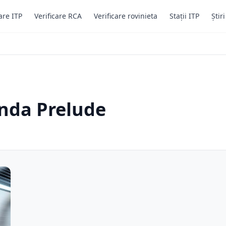
are ITP
Verificare RCA
Verificare rovinieta
Stații ITP
Știr
onda Prelude