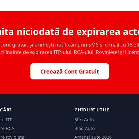
ita niciodată de expirarea act
ont gratuit și primești notificări prin SMS și e-mail cu 15 zile,
zi înainte de expirarea ITP-ului, RCA-ului, Rovinietei și Licen
Creează Cont Gratuit
ICĂRI
GHIDURI UTILE
are ITP
Știri Auto
are RCA
Blog Auto
are rovinieta
Amenzi auto 2026