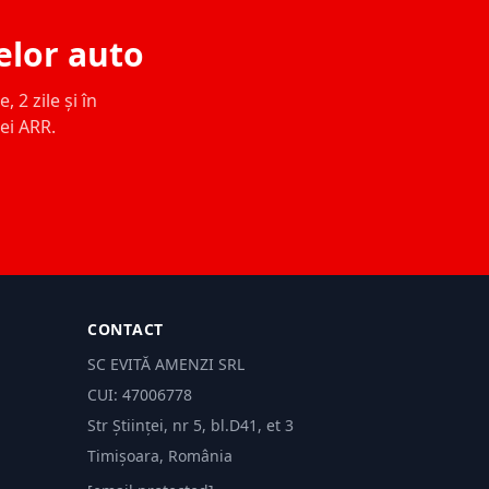
elor auto
 2 zile și în
ței ARR.
CONTACT
SC EVITĂ AMENZI SRL
CUI: 47006778
Str Științei, nr 5, bl.D41, et 3
Timișoara, România