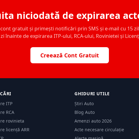
ita niciodată de expirarea act
ont gratuit și primești notificări prin SMS și e-mail cu 15 zile,
zi înainte de expirarea ITP-ului, RCA-ului, Rovinietei și Licen
Creează Cont Gratuit
ICĂRI
GHIDURI UTILE
are ITP
Știri Auto
are RCA
Blog Auto
are rovinieta
Amenzi auto 2026
are licență ARR
Acte necesare circulație
TP
Alerte mașină