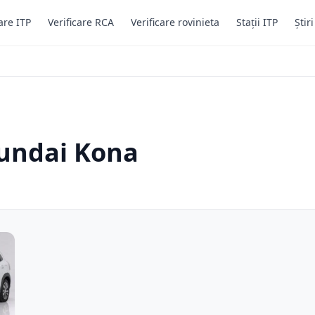
are ITP
Verificare RCA
Verificare rovinieta
Stații ITP
Știr
yundai Kona