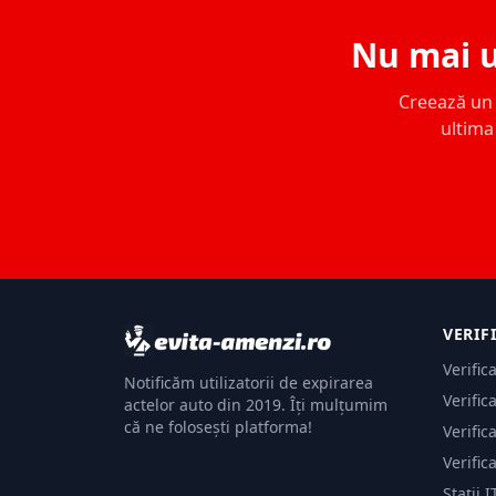
Nu mai u
Creează un c
ultima 
VERIF
Verific
Notificăm utilizatorii de expirarea
Verific
actelor auto din 2019. Îți mulțumim
că ne folosești platforma!
Verific
Verific
Stații I