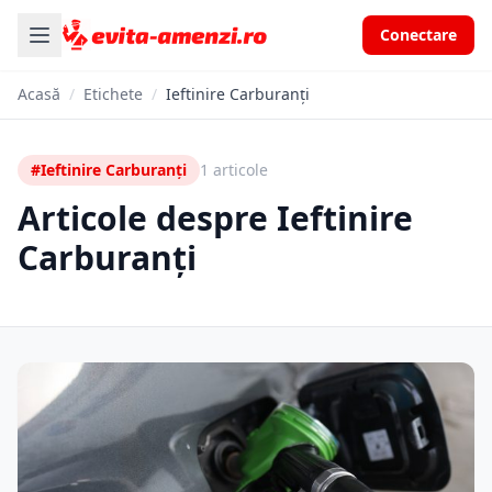
Conectare
Acasă
/
Etichete
/
Ieftinire Carburanți
#Ieftinire Carburanți
1 articole
Articole despre Ieftinire
Carburanți