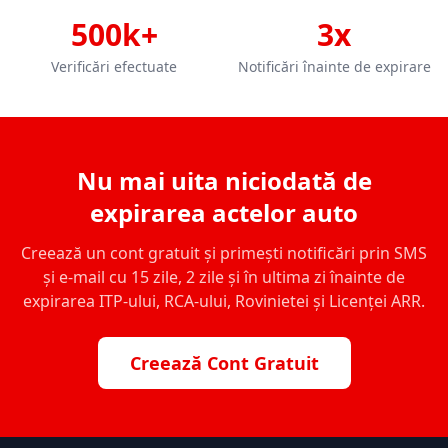
500k+
3x
Verificări efectuate
Notificări înainte de expirare
Nu mai uita niciodată de
expirarea actelor auto
Creează un cont gratuit și primești notificări prin SMS
și e-mail cu 15 zile, 2 zile și în ultima zi înainte de
expirarea ITP-ului, RCA-ului, Rovinietei și Licenței ARR.
Creează Cont Gratuit