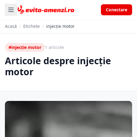
Conectare
Acasă
/
Etichete
/
injecție motor
#injecție motor
1 articole
Articole despre injecție
motor