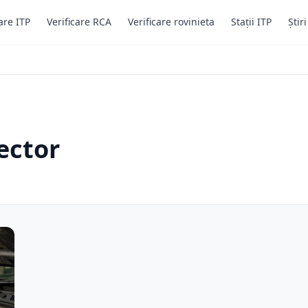
are ITP
Verificare RCA
Verificare rovinieta
Stații ITP
Știr
ector