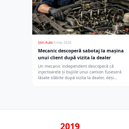
Știri Auto
·
3 mai 2026
Mecanic descoperă sabotaj la mașina
unui client după vizita la dealer
Un mecanic independent descoperă că
injectoarele și bujiile unui camion fuseseră
lăsate slăbite după vizita la dealer, deși
clientul plătise…
2019