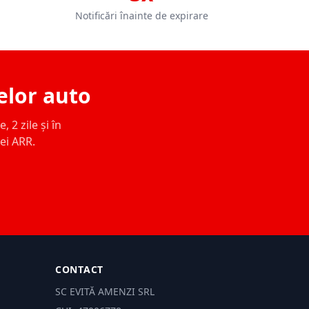
Notificări înainte de expirare
elor auto
 2 zile și în
ței ARR.
CONTACT
SC EVITĂ AMENZI SRL