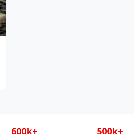
600k+
500k+