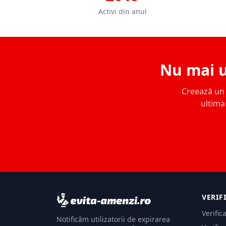
Activi din anul
Nu mai u
Creează un c
ultima 
VERIF
Verific
Notificăm utilizatorii de expirarea