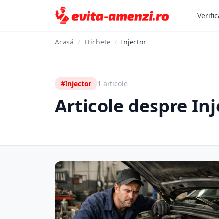
Verific
Acasă
/
Etichete
/
Injector
#Injector
1 articole
Articole despre Inj