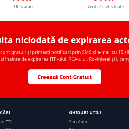
Utilizatori
Verificări efectuate
ita niciodată de expirarea act
ont gratuit și primești notificări prin SMS și e-mail cu 15 zile,
zi înainte de expirarea ITP-ului, RCA-ului, Rovinietei și Licen
Creează Cont Gratuit
ICĂRI
GHIDURI UTILE
are ITP
Știri Auto