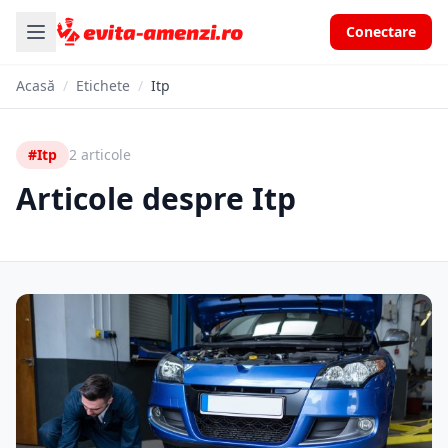
Conectare
Acasă
/
Etichete
/
Itp
#Itp
2 articole
Articole despre Itp