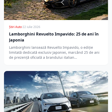
Știri Auto
·
22 iulie 2026
Lamborghini Revuelto Impavido: 25 de ani în
Japonia
Lamborghini lansează Revuelto Impavido, o ediție
limitată dedicată exclusiv Japoniei, marcând 25 de ani
de prezență oficială a brandului italian…