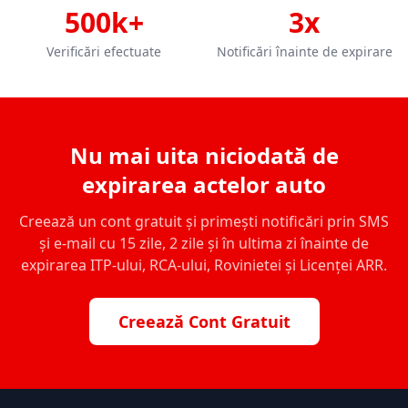
500k+
3x
Verificări efectuate
Notificări înainte de expirare
Nu mai uita niciodată de
expirarea actelor auto
Creează un cont gratuit și primești notificări prin SMS
și e-mail cu 15 zile, 2 zile și în ultima zi înainte de
expirarea ITP-ului, RCA-ului, Rovinietei și Licenței ARR.
Creează Cont Gratuit