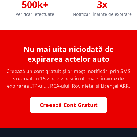
500k+
3x
Verificări efectuate
Notificări înainte de expirare
Nu mai uita niciodată de
expirarea actelor auto
Creează un cont gratuit și primești notificări prin SMS
și e-mail cu 15 zile, 2 zile și în ultima zi înainte de
expirarea ITP-ului, RCA-ului, Rovinietei și Licenței ARR.
Creează Cont Gratuit