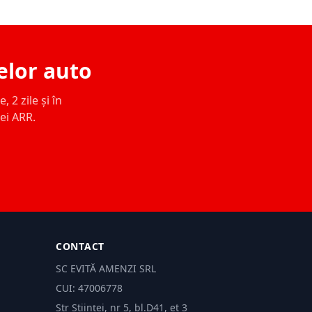
elor auto
 2 zile și în
ței ARR.
CONTACT
SC EVITĂ AMENZI SRL
CUI: 47006778
Str Științei, nr 5, bl.D41, et 3