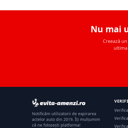
Nu mai u
Creează un c
ultima 
VERIF
Verific
Notificăm utilizatorii de expirarea
Verific
actelor auto din 2019. Îți mulțumim
că ne folosești platforma!
Verific