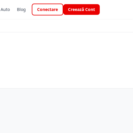
i Auto
Blog
Conectare
Creează Cont