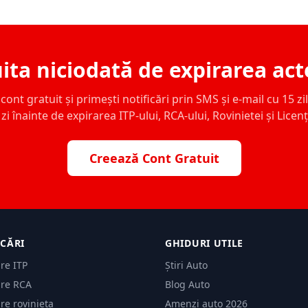
ita niciodată de expirarea act
ont gratuit și primești notificări prin SMS și e-mail cu 15 zile,
zi înainte de expirarea ITP-ului, RCA-ului, Rovinietei și Licen
Creează Cont Gratuit
ICĂRI
GHIDURI UTILE
are ITP
Știri Auto
are RCA
Blog Auto
are rovinieta
Amenzi auto 2026