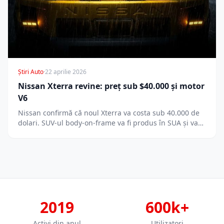
Știri Auto
·
22 aprilie 2026
Nissan Xterra revine: preț sub $40.000 și motor
V6
Nissan confirmă că noul Xterra va costa sub 40.000 de
dolari. SUV-ul body-on-frame va fi produs în SUA și va…
2019
600k+
Activi din anul
Utilizatori