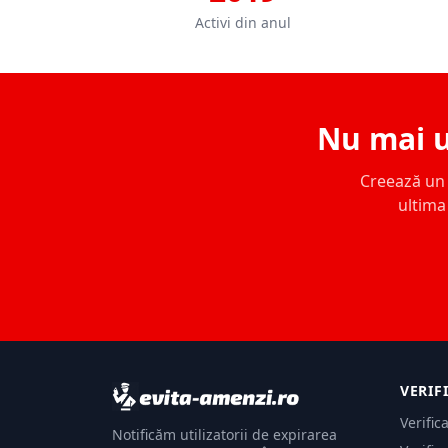
Activi din anul
Nu mai u
Creează un c
ultima 
VERIF
Verific
Notificăm utilizatorii de expirarea