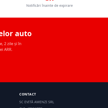
Notificări înainte de expirare
elor auto
 2 zile și în
ței ARR.
CONTACT
SC EVITĂ AMENZI SRL