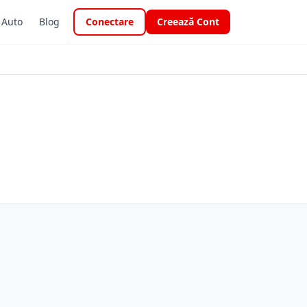
i Auto
Blog
Conectare
Creează Cont