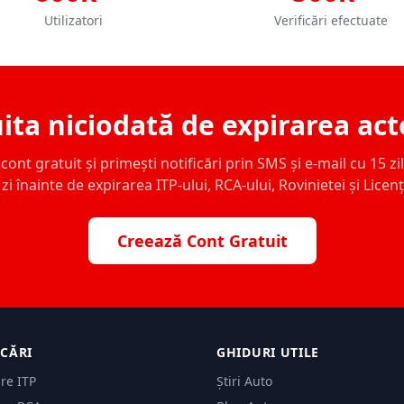
Utilizatori
Verificări efectuate
ita niciodată de expirarea act
ont gratuit și primești notificări prin SMS și e-mail cu 15 zile,
zi înainte de expirarea ITP-ului, RCA-ului, Rovinietei și Licen
Creează Cont Gratuit
ICĂRI
GHIDURI UTILE
are ITP
Știri Auto