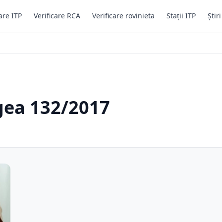
are ITP
Verificare RCA
Verificare rovinieta
Stații ITP
Știr
gea 132/2017