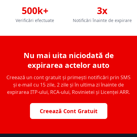
500k+
3x
Verificări efectuate
Notificări înainte de expirare
Nu mai uita niciodată de
expirarea actelor auto
Creează un cont gratuit și primești notificări prin SMS
și e-mail cu 15 zile, 2 zile și în ultima zi înainte de
expirarea ITP-ului, RCA-ului, Rovinietei și Licenței ARR.
Creează Cont Gratuit