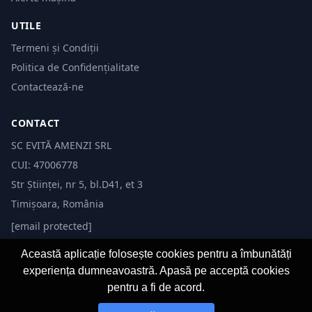
UTILE
Termeni și Condiții
Politica de Confidențialitate
Contactează-ne
CONTACT
SC EVITĂ AMENZI SRL
CUI: 47006778
Str Științei, nr 5, bl.D41, et 3
Timișoara, România
[email protected]
Această aplicație folosește cookies pentru a îmbunătăți
experiența dumneavoastră. Apasă pe acceptă cookies
pentru a fi de acord.
© 2026 Evită Amenzi. Toate drepturile rezervate. Dezvoltat de
Fast-IT.ro