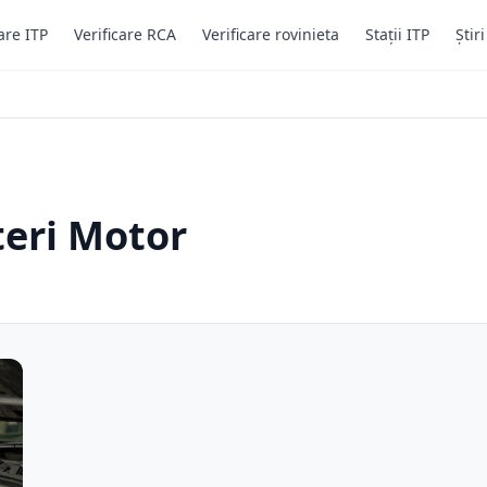
are ITP
Verificare RCA
Verificare rovinieta
Stații ITP
Știr
teri Motor