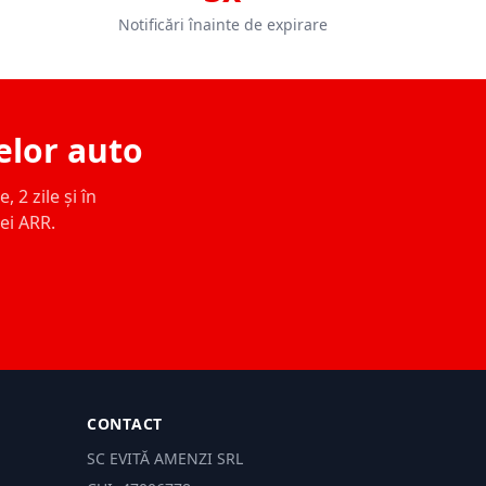
Notificări înainte de expirare
elor auto
 2 zile și în
ței ARR.
CONTACT
SC EVITĂ AMENZI SRL