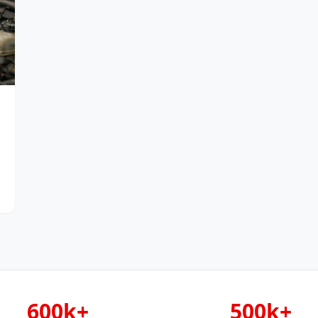
600k+
500k+