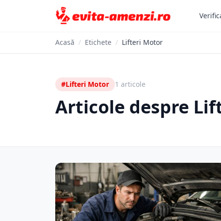
Verific
Acasă
/
Etichete
/
Lifteri Motor
#Lifteri Motor
1 articole
Articole despre Lif