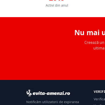
Activi din anul
Nu mai u
Creează un c
ultima 
VERIF
Verific
Notificăm utilizatorii de expirarea