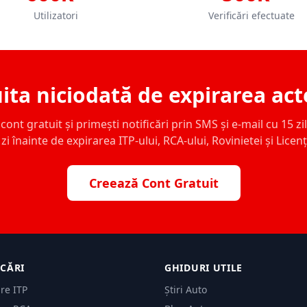
Utilizatori
Verificări efectuate
ita niciodată de expirarea act
ont gratuit și primești notificări prin SMS și e-mail cu 15 zile,
zi înainte de expirarea ITP-ului, RCA-ului, Rovinietei și Licen
Creează Cont Gratuit
ICĂRI
GHIDURI UTILE
are ITP
Știri Auto