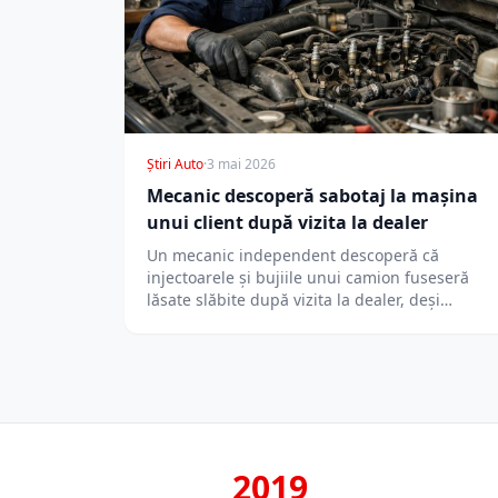
Știri Auto
·
3 mai 2026
Mecanic descoperă sabotaj la mașina
unui client după vizita la dealer
Un mecanic independent descoperă că
injectoarele și bujiile unui camion fuseseră
lăsate slăbite după vizita la dealer, deși
clientul plătise…
2019