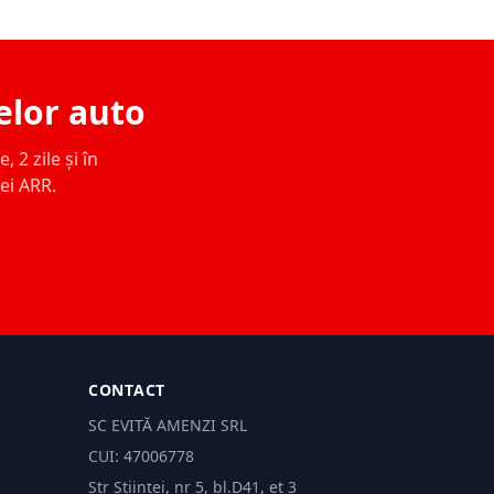
elor auto
 2 zile și în
ței ARR.
CONTACT
SC EVITĂ AMENZI SRL
CUI: 47006778
Str Științei, nr 5, bl.D41, et 3