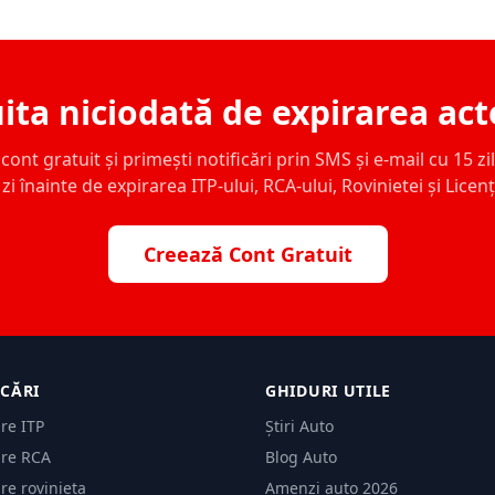
ita niciodată de expirarea act
ont gratuit și primești notificări prin SMS și e-mail cu 15 zile,
zi înainte de expirarea ITP-ului, RCA-ului, Rovinietei și Licen
Creează Cont Gratuit
ICĂRI
GHIDURI UTILE
are ITP
Știri Auto
are RCA
Blog Auto
are rovinieta
Amenzi auto 2026