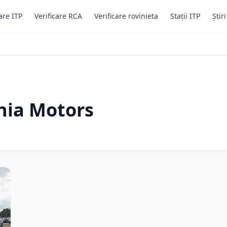
are ITP
Verificare RCA
Verificare rovinieta
Stații ITP
Știr
thia Motors