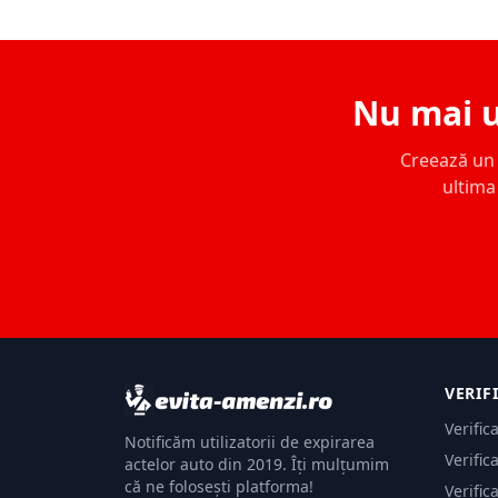
Nu mai u
Creează un c
ultima 
VERIF
Verific
Notificăm utilizatorii de expirarea
Verific
actelor auto din 2019. Îți mulțumim
că ne folosești platforma!
Verific