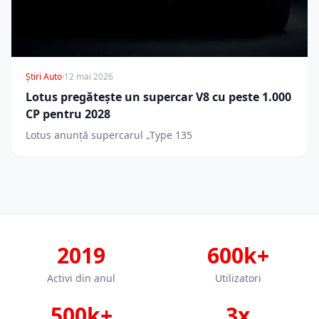
Știri Auto
·
12 mai 2026
Lotus pregătește un supercar V8 cu peste 1.000
CP pentru 2028
Lotus anunță supercarul „Type 135
2019
600k+
Activi din anul
Utilizatori
500k+
3x