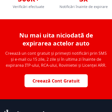
Verificări efectuate
Notificări înainte de expirare
Nu mai uita niciodată de
expirarea actelor auto
Creează un cont gratuit și primești notificări prin SMS
și e-mail cu 15 zile, 2 zile și în ultima zi înainte de
expirarea ITP-ului, RCA-ului, Rovinietei și Licenței ARR.
Creează Cont Gratuit