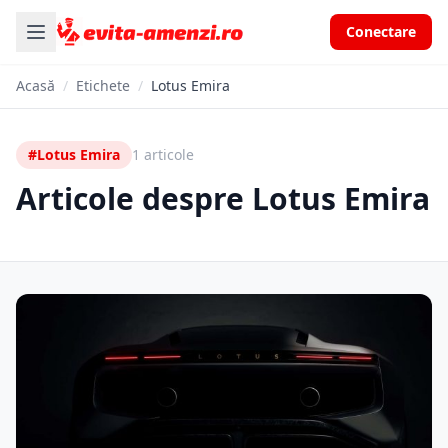
Conectare
Acasă
/
Etichete
/
Lotus Emira
#Lotus Emira
1 articole
Articole despre Lotus Emira