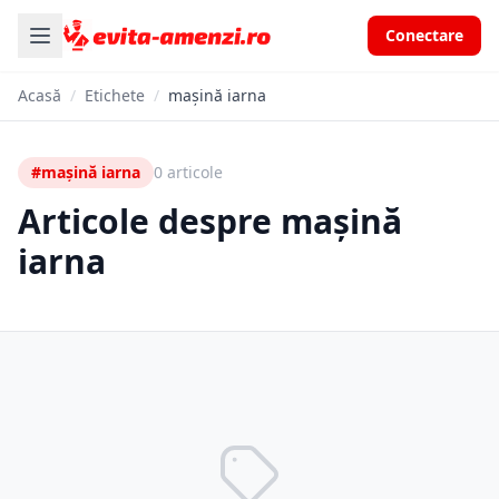
Conectare
Acasă
/
Etichete
/
mașină iarna
#mașină iarna
0 articole
Articole despre mașină
iarna