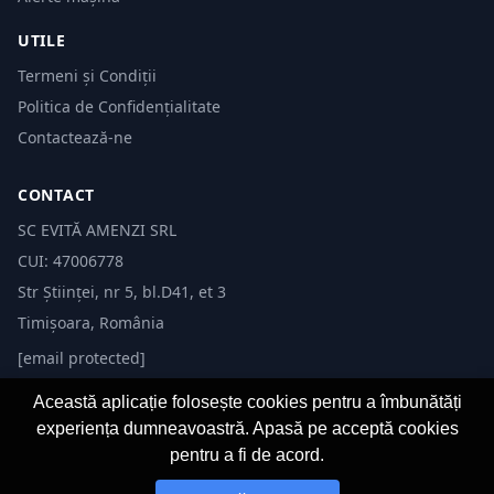
UTILE
Termeni și Condiții
Politica de Confidențialitate
Contactează-ne
CONTACT
SC EVITĂ AMENZI SRL
CUI: 47006778
Str Științei, nr 5, bl.D41, et 3
Timișoara, România
[email protected]
Această aplicație folosește cookies pentru a îmbunătăți
experiența dumneavoastră. Apasă pe acceptă cookies
pentru a fi de acord.
© 2026 Evită Amenzi. Toate drepturile rezervate. Dezvoltat de
Fast-IT.ro