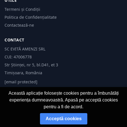
UTILE
Termeni și Condiții
Politica de Confidențialitate
Contactează-ne
CONTACT
SC EVITĂ AMENZI SRL
CUI: 47006778
Str Științei, nr 5, bl.D41, et 3
Timișoara, România
[email protected]
Această aplicație folosește cookies pentru a îmbunătăți
experiența dumneavoastră. Apasă pe acceptă cookies
pentru a fi de acord.
© 2026 Evită Amenzi. Toate drepturile rezervate. Dezvoltat de
Fast-IT.ro
Acceptă cookies